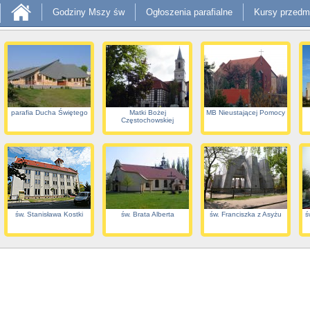
Godziny Mszy św
Ogłoszenia parafialne
Kursy przedm
parafia Ducha Świętego
Matki Bożej
MB Nieustającej Pomocy
Częstochowskiej
św. Stanisława Kostki
św. Brata Alberta
św. Franciszka z Asyżu
ś