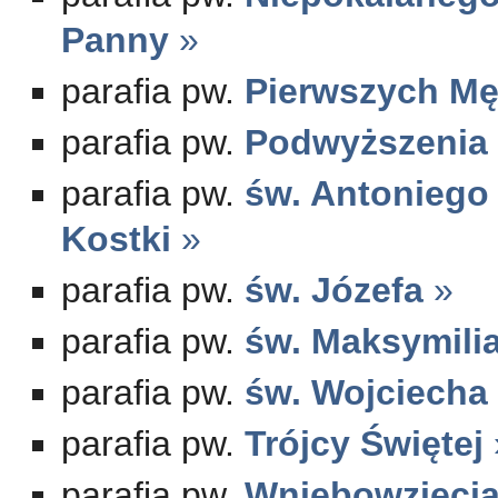
Panny
»
parafia pw.
Pierwszych Mę
parafia pw.
Podwyższenia 
parafia pw.
św. Antoniego
Kostki
»
parafia pw.
św. Józefa
»
parafia pw.
św. Maksymili
parafia pw.
św. Wojciecha
parafia pw.
Trójcy Świętej
parafia pw.
Wniebowzięcia