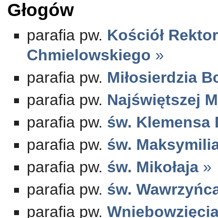
Głogów
parafia pw.
Kościół Rektor
Chmielowskiego
»
parafia pw.
Miłosierdzia 
parafia pw.
Najświętszej M
parafia pw.
św. Klemensa
parafia pw.
św. Maksymili
parafia pw.
św. Mikołaja
»
parafia pw.
św. Wawrzyńc
parafia pw.
Wniebowzięcia