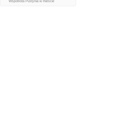
Wspólnota Pustynia w mieście