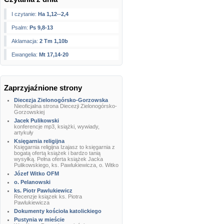
I czytanie:
Ha 1,12--2,4
Psalm:
Ps 9,8-13
Aklamacja:
2 Tm 1,10b
Ewangelia:
Mt 17,14-20
Zaprzyjaźnione strony
Diecezja Zielonogórsko-Gorzowska
Nieoficjalna strona Diecezji Zielonogórsko-
Gorzowskiej
Jacek Pulikowski
konferencje mp3, książki, wywiady,
artykuły
Księgarnia religijna
Księgarnia religijna Izajasz to księgarnia z
bogatą ofertą książek i bardzo tanią
wysyłką. Pełna oferta książek Jacka
Pulikowskiego, ks. Pawlukiewicza, o. Witko
Józef Witko OFM
o. Pelanowski
ks. Piotr Pawlukiewicz
Recenzje ksiązek ks. Piotra
Pawlukiewicza
Dokumenty kościoła katolickiego
Pustynia w mieście