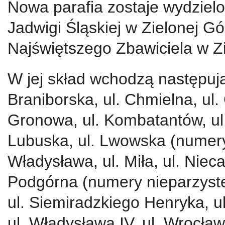
Nowa parafia zostaje wydzielon
Jadwigi Śląskiej w Zielonej Gó
Najświętszego Zbawiciela w Z
W jej skład wchodzą następując
Braniborska, ul. Chmielna, ul. 
Gronowa, ul. Kombatantów, ul.
Lubuska, ul. Lwowska (numery 
Władysława, ul. Miła, ul. Nieca
Podgórna (numery nieparzyste 
ul. Siemiradzkiego Henryka, ul
ul. Władysława IV, ul. Wrocła