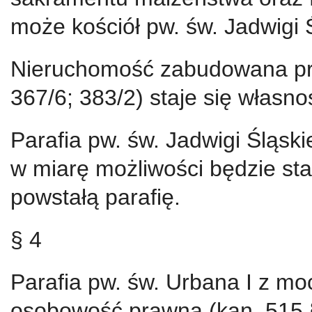
może kościół pw. św. Jadwigi Ś
Nieruchomość zabudowana przy
367/6; 383/2) staje się własnoś
Parafia pw. św. Jadwigi Śląski
w miarę możliwości będzie sta
powstałą parafię.
§ 4
Parafia pw. św. Urbana I z m
osobowość prawną (kan. 515 §3