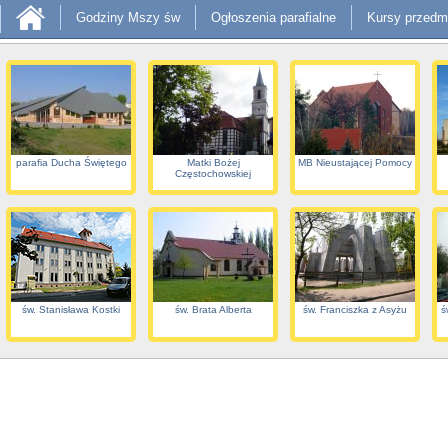
Godziny Mszy św
Ogłoszenia parafialne
Kursy przedm
parafia Ducha Świętego
Matki Bożej
MB Nieustającej Pomocy
Częstochowskiej
św. Stanisława Kostki
św. Brata Alberta
św. Franciszka z Asyżu
ś