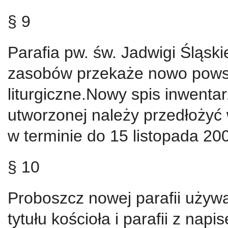
§ 9
Parafia pw. św. Jadwigi Śląski
zasobów przekaże nowo powsta
liturgiczne.Nowy spis inwentarz
utworzonej należy przedłożyć 
w terminie do 15 listopada 200
§ 10
Proboszcz nowej parafii używ
tytułu kościoła i parafii z nap