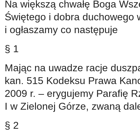
Na większą chwałę Boga Wsze
Świętego i dobra duchowego 
i ogłaszamy co następuje
§ 1
Mając na uwadze racje duszpa
kan. 515 Kodeksu Prawa Kano
2009 r. – erygujemy Parafię 
I w Zielonej Górze, zwaną dale
§ 2