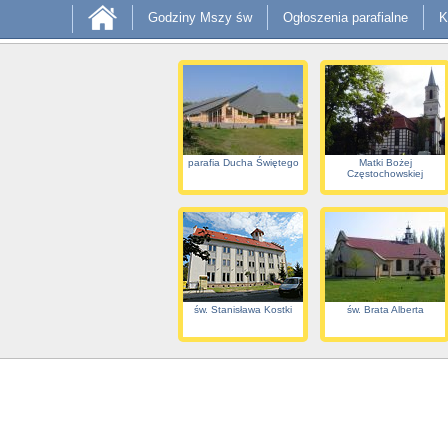
Godziny Mszy św
Ogłoszenia parafialne
K
parafia Ducha Świętego
Matki Bożej
Częstochowskiej
św. Stanisława Kostki
św. Brata Alberta