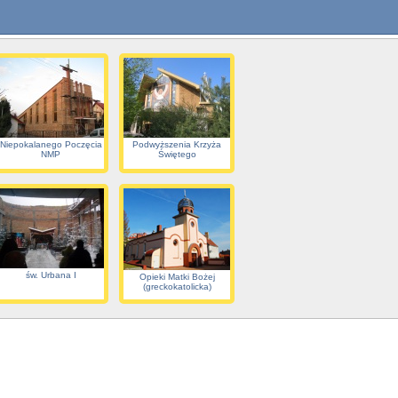
Niepokalanego Poczęcia
Podwyższenia Krzyża
NMP
Świętego
św. Urbana I
Opieki Matki Bożej
(greckokatolicka)