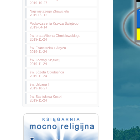
2019-10-27
Najświętszego Zbawiciela
2019-05-12
Podwyższenia Krzyża Świętego
2019-04-14
św. brata Alberta Chmielowskiego
2019-11-24
św. Franciszka z Asyżu
2019-11-24
św. Jadwigi Śląskiej
2019-11-24
św. Józefa Oblubieńca
2019-11-24
św. Urbana I
2019-10-27
św. Stanisława Kostki
2019-11-24