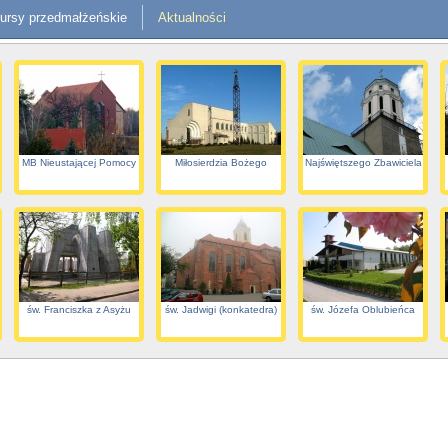
ursy przedmałżeńskie
Aktualności
MB Nieustającej Pomocy
Miłosierdzia Bożego
Najświętszego Zbawiciela
św. Franciszka z Asyżu
św. Jadwigi (konkatedra)
św. Józefa Oblubieńca