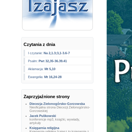
Czytania z dnia
I czytanie:
Na 2,1.3;3,1-3.6-7
Psalm:
Pwt 32,35-36.39.41
Aklamacja:
Mt 5,10
Ewangelia:
Mt 16,24-28
Zaprzyjaźnione strony
Diecezja Zielonogórsko-Gorzowska
Nieoficjalna strona Diecezji Zielonogórsko-
Gorzowskiej
Jacek Pulikowski
konferencje mp3, książki, wywiady,
artykuły
Księgarnia religijna
Księgarnia religijna Izajasz to księgarnia z