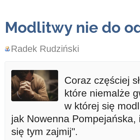
Modlitwy nie do o
Radek Rudziński
Coraz częściej 
które niemalże g
w której się mod
jak Nowenna Pompejańska, in
się tym zajmij".