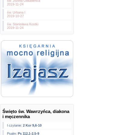
św. Józefa Oblubieńca
2019-11-24
św. Urbana I
2019-10-27
św. Stanisława Kostki
2019-11-24
Święto św. Wawrzyńca, diakona
i męczennika
I czytanie:
2 Kor 9,6-10
Psalm:
Ps 112,1-2.5-9