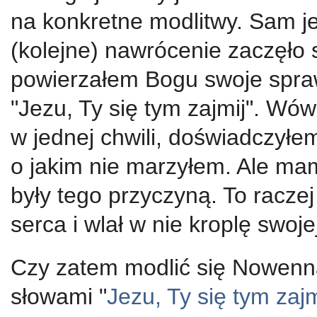
na konkretne modlitwy. Sam j
(kolejne) nawrócenie zaczęło s
powierzałem Bogu swoje spra
"Jezu, Ty się tym zajmij". Wów
w jednej chwili, doświadczyłe
o jakim nie marzyłem. Ale ma
były tego przyczyną. To racz
serca i wlał w nie kroplę swojej
Czy zatem modlić się Nowenną
słowami "
Jezu, Ty się tym zajm