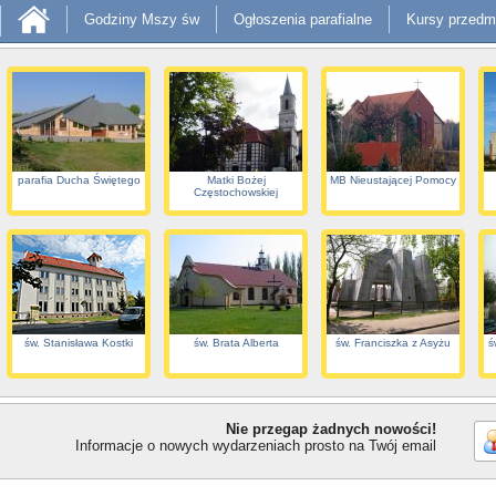
Godziny Mszy św
Ogłoszenia parafialne
Kursy przedm
parafia Ducha Świętego
Matki Bożej
MB Nieustającej Pomocy
Częstochowskiej
św. Stanisława Kostki
św. Brata Alberta
św. Franciszka z Asyżu
ś
Nie przegap żadnych nowości!
Informacje o nowych wydarzeniach prosto na Twój email