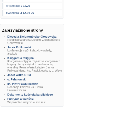
Aklamacja:
J 12,26
Ewangelia:
J 12,24-26
Zaprzyjaźnione strony
Diecezja Zielonogórsko-Gorzowska
Nieoficjalna strona Diecezji Zielonogórsko-
Gorzowskiej
Jacek Pulikowski
konferencje mp3, książki, wywiady,
artykuły
Księgarnia religijna
Księgarnia religijna Izajasz to księgarnia z
bogatą ofertą książek i bardzo tanią
wysyłką. Pełna oferta książek Jacka
Pulikowskiego, ks. Pawlukiewicza, o. Witko
Józef Witko OFM
o. Pelanowski
ks. Piotr Pawlukiewicz
Recenzje ksiązek ks. Piotra
Pawlukiewicza
Dokumenty kościoła katolickiego
Pustynia w mieście
Wspólnota Pustynia w mieście